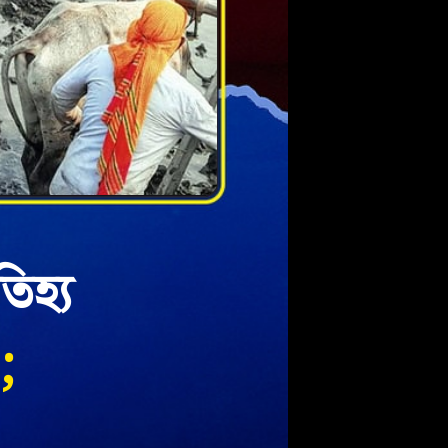
িহ্য
;