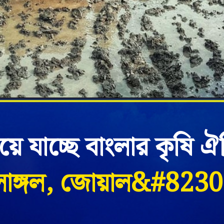
য়ে যাচ্ছে বাংলার কৃষি ঐত
লাঙ্গল, জোয়াল&#8230