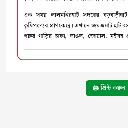
এক সময় লালমনিরহাট সদরের বড়বাড়ীহাট
কৃষিপণ্যের প্রাণকেন্দ্র। এখানে জমজমাট হাট 
গরুর গাড়ির চাকা, লাঙল, জোয়াল, মইসহ গ্
🖨️ প্রিন্ট করুন