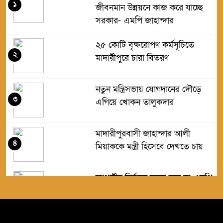
১
জীবনমান উন্নয়নে কাজ করে যাচ্ছে
সরকার- এমপি জাহান্দার
২৫ কোটি বৃক্ষরোপণ কর্মসূচিতে
২
মাদারীপুরে চারা বিতরণ
নতুন মন্ত্রিসভায় যোগদানের দৌড়ে
৩
এগিয়ে খোকন তালুকদার
মাদারীপুরবাসী জাহান্দার আলী
৪
মিয়াককে মন্ত্রী হিসেবে দেখতে চায়
আগামীর নির্বাচন সহজ হবে না-এমপি
৫
জাহান্দার আলী মিয়া
মাদারীপুরে অসহায় পরিবারকে নগদ