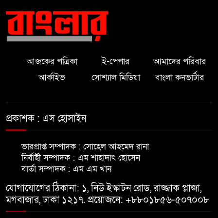
৬
সহায়তা প্রদান করলেন এমপি হেলেন
জেরিন
মাদারীপুরে এশিয়া পোস্ট এর শুভ
৭
উদ্বোধন অনুষ্ঠিত।
আজকের পত্রিকা
ই-পেপার
আমাদের পরিবার
আর্কাইভ
সোশ্যাল মিডিয়া
বাংলা কনভার্টার
মাদারীপুরে ৫ বছরের শিশুকে ধর্ষণের
৮
অভিযোগ
প্রকাশক : এস হোসাইন
মাদারীপুরে নতুন কুঁড়ি কার্যক্রমের
৯
ভারপ্রাপ্ত সম্পাদক : সোহেল আহমেদ রানা
প্রচার-প্রচারণা বৃদ্ধির লক্ষে মতবিনিময়
নির্বাহী সম্পাদক : এম শাহাদাৎ হোসেন
বার্তা সম্পাদক : এম এম খান
আপনারা বাংলাদেশের পতাকাবাহী
যোগাযোগের ঠিকানা: ১, নিউ ইস্কাটন রোড, রাজ্জাক প্লাজা,
১০
একএকজন এম্বাসেডর মাদারীপুরে-
মগবাজার, ঢাকা ১২১৭. প্রয়োজনে: +৮৮০১৮৫৬-৫০৭০০৮
নৌপ্রতিমন্ত্রী