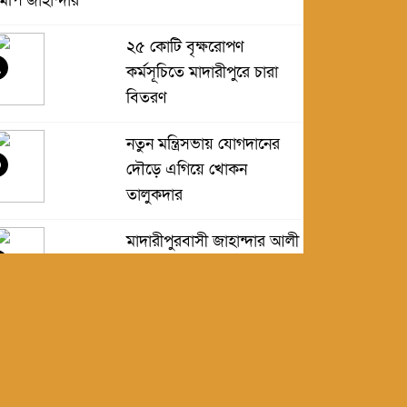
মপি জাহান্দার
২৫ কোটি বৃক্ষরোপণ
২
কর্মসূচিতে মাদারীপুরে চারা
বিতরণ
নতুন মন্ত্রিসভায় যোগদানের
৩
দৌড়ে এগিয়ে খোকন
তালুকদার
মাদারীপুরবাসী জাহান্দার আলী
মিয়াককে মন্ত্রী হিসেবে দেখতে
চায়
আগামীর নির্বাচন সহজ হবে
৫
না-এমপি জাহান্দার আলী মিয়া