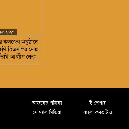
টোবর, ২০২৫
ে কলজের অনুষ্ঠানে
৭
তিথি বিএনপির নেতা,
তিথি আ.লীগ নেতা
আজকের পত্রিকা
ই-পেপার
সোশ্যাল মিডিয়া
বাংলা কনভার্টার