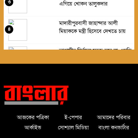
৩
এগিয়ে খোকন তালুকদার
মাদারীপুরবাসী জাহান্দার আলী
৪
মিয়াককে মন্ত্রী হিসেবে দেখতে চায়
আগামীর নির্বাচন সহজ হবে না-এমপি
৫
জাহান্দার আলী মিয়া
মাদারীপুরে অসহায় পরিবারকে নগদ
৬
সহায়তা প্রদান করলেন এমপি হেলেন
জেরিন
মাদারীপুরে এশিয়া পোস্ট এর শুভ
৭
উদ্বোধন অনুষ্ঠিত।
আজকের পত্রিকা
ই-পেপার
আমাদের পরিবার
আর্কাইভ
সোশ্যাল মিডিয়া
বাংলা কনভার্টার
মাদারীপুরে ৫ বছরের শিশুকে ধর্ষণের