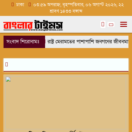
ঢাকা
০৩:৫৯ অপরাহ্ন, বৃহস্পতিবার, ০৬ অগাস্ট ২০২৬, ২২
শ্রাবণ ১৪৩৩ বঙ্গাব্দ
সংবাদ শিরোনামঃ
রাষ্ট্র মেরামতের পাশাপাশি জনগণের জীবনমান উ