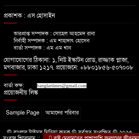
৮
অভিযোগ
প্রকাশক : এস হোসাইন
মাদারীপুরে নতুন কুঁড়ি কার্যক্রমের
৯
ভারপ্রাপ্ত সম্পাদক : সোহেল আহমেদ রানা
প্রচার-প্রচারণা বৃদ্ধির লক্ষে মতবিনিময়
নির্বাহী সম্পাদক : এম শাহাদাৎ হোসেন
বার্তা সম্পাদক : এম এম খান
আপনারা বাংলাদেশের পতাকাবাহী
যোগাযোগের ঠিকানা: ১, নিউ ইস্কাটন রোড, রাজ্জাক প্লাজা,
১০
একএকজন এম্বাসেডর মাদারীপুরে-
মগবাজার, ঢাকা ১২১৭. প্রয়োজনে: +৮৮০১৮৫৬-৫০৭০০৮
নৌপ্রতিমন্ত্রী
বার্তা কক্ষ:
news.
banglartimes@gmail.com
প্রয়োজনীয় লিঙ্ক
Sample Page
আমাদের পরিবার
© বাংলার টাইমস মিডিয়া কতৃক © সর্বস্বত্ব সংরক্ষিত © ২০২৫
সংবাদ শিরোনাম ::
রাষ্ট্র মেরামতের পাশাপাশি জনগণের জীবনমান