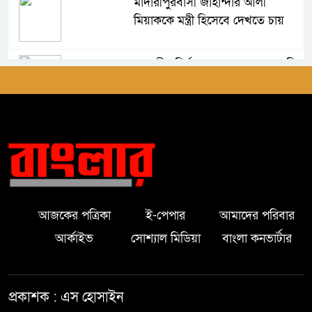
মাদারীপুরবাসী জাহান্দার আলী
মিয়াককে মন্ত্রী হিসেবে দেখতে চায়
আগামীর নির্বাচন সহজ হবে না-এমপি
জাহান্দার আলী মিয়া
মাদারীপুরে অসহায় পরিবারকে নগদ
সহায়তা প্রদান করলেন এমপি হেলেন
জেরিন
মাদারীপুরে এশিয়া পোস্ট এর শুভ
আজকের পত্রিকা
ই-পেপার
আমাদের পরিবার
উদ্বোধন অনুষ্ঠিত।
আর্কাইভ
সোশ্যাল মিডিয়া
বাংলা কনভার্টার
মাদারীপুরে ৫ বছরের শিশুকে ধর্ষণের
অভিযোগ
প্রকাশক : এস হোসাইন