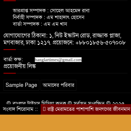
মাদারীপুরে নতুন কুঁড়ি কার্যক্রমের
ভারপ্রাপ্ত সম্পাদক : সোহেল আহমেদ রানা
প্রচার-প্রচারণা বৃদ্ধির লক্ষে মতবিনিময়
নির্বাহী সম্পাদক : এম শাহাদাৎ হোসেন
বার্তা সম্পাদক : এম এম খান
আপনারা বাংলাদেশের পতাকাবাহী
যোগাযোগের ঠিকানা: ১, নিউ ইস্কাটন রোড, রাজ্জাক প্লাজা,
একএকজন এম্বাসেডর মাদারীপুরে-
মগবাজার, ঢাকা ১২১৭. প্রয়োজনে: +৮৮০১৮৫৬-৫০৭০০৮
নৌপ্রতিমন্ত্রী
বার্তা কক্ষ:
news.
banglartimes@gmail.com
প্রয়োজনীয় লিঙ্ক
Sample Page
আমাদের পরিবার
© বাংলার টাইমস মিডিয়া কতৃক © সর্বস্বত্ব সংরক্ষিত © ২০২৫
সংবাদ শিরোনাম ::
রাষ্ট্র মেরামতের পাশাপাশি জনগণের জীবনমান উন
সকল কারিগরী সহযোগিতায়:
BDITWork