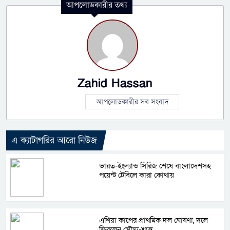
আপলোডকারীর তথ্য
Zahid Hassan
আপলোডকারীর সব সংবাদ
এ ক্যাটাগরির আরো নিউজ
ভারত-ইংল্যান্ড সিরিজ শেষে বাংলাদেশসহ
পয়েন্ট টেবিলে কারা কোথায়
এশিয়া কাপের প্রাথমিক দল ঘোষণা, দলে
ফিরলেন সৌম্য-শান্ত