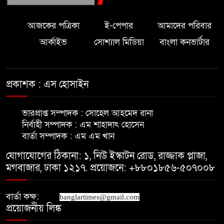
মাদারীপুরে এশিয়া পোস্ট এর শুভ
আজকের পত্রিকা
ই-পেপার
আমাদের পরিবার
উদ্বোধন অনুষ্ঠিত।
আর্কাইভ
সোশ্যাল মিডিয়া
বাংলা কনভার্টার
মাদারীপুরে ৫ বছরের শিশুকে ধর্ষণের
অভিযোগ
প্রকাশক : এস হোসাইন
মাদারীপুরে নতুন কুঁড়ি কার্যক্রমের
ভারপ্রাপ্ত সম্পাদক : সোহেল আহমেদ রানা
প্রচার-প্রচারণা বৃদ্ধির লক্ষে মতবিনিময়
নির্বাহী সম্পাদক : এম শাহাদাৎ হোসেন
বার্তা সম্পাদক : এম এম খান
আপনারা বাংলাদেশের পতাকাবাহী
যোগাযোগের ঠিকানা: ১, নিউ ইস্কাটন রোড, রাজ্জাক প্লাজা,
একএকজন এম্বাসেডর মাদারীপুরে-
মগবাজার, ঢাকা ১২১৭. প্রয়োজনে: +৮৮০১৮৫৬-৫০৭০০৮
নৌপ্রতিমন্ত্রী
বার্তা কক্ষ:
news.
banglartimes@gmail.com
প্রয়োজনীয় লিঙ্ক