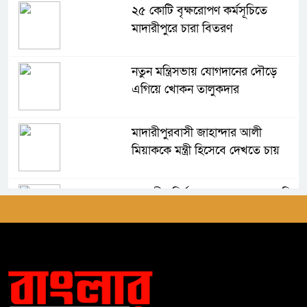
২৫ কোটি বৃক্ষরোপণ কর্মসূচিতে
মাদারীপুরে চারা বিতরণ
নতুন মন্ত্রিসভায় যোগদানের দৌড়ে
এগিয়ে খোকন তালুকদার
মাদারীপুরবাসী জাহান্দার আলী
মিয়াককে মন্ত্রী হিসেবে দেখতে চায়
আগামীর নির্বাচন সহজ হবে না-এমপি
জাহান্দার আলী মিয়া
মাদারীপুরে অসহায় পরিবারকে নগদ
সহায়তা প্রদান করলেন এমপি হেলেন
জেরিন