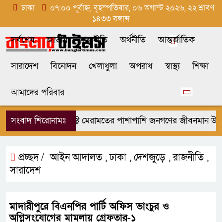
ঢাকা
০৭:০০ পূর্বাহ্ন, বৃহস্পতিবার, ০৬ অগাস্ট ২০২৬, ২২ শ্রাবণ
১৪৩৩ বঙ্গাব্দ
সর্বশেষ
জাতীয়
রাজনীতি
অর্থনীতি
আন্তর্জাতিক
সারাদেশ
বিনোদন
খেলাধুলা
অপরাধ
স্বাস্থ্য
শিক্ষা
আমাদের পরিবার
সংবাদ শিরোনামঃ
রাষ্ট্র মেরামতের পাশাপাশি জনগণের জীবনমান উন্নয়
প্রচ্ছদ /
আইন আদালত
ঢাকা
দেশজুড়ে
রাজনীতি
,
,
,
,
সারাদেশ
মাদারীপুরে বিএনপির পার্টি অফিস ভাংচুর ও
অগ্নিসংযোগের মামলায় গ্রেফতার-১