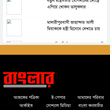
নতুন মন্ত্রিসভায় যোগদানের দৌড়ে
এগিয়ে খোকন তালুকদার
মাদারীপুরবাসী জাহান্দার আলী
মিয়াককে মন্ত্রী হিসেবে দেখতে চায়
আগামীর নির্বাচন সহজ হবে না-এমপি
জাহান্দার আলী মিয়া
মাদারীপুরে অসহায় পরিবারকে নগদ
সহায়তা প্রদান করলেন এমপি হেলেন
জেরিন
মাদারীপুরে এশিয়া পোস্ট এর শুভ
আজকের পত্রিকা
ই-পেপার
আমাদের পরিবার
উদ্বোধন অনুষ্ঠিত।
আর্কাইভ
সোশ্যাল মিডিয়া
বাংলা কনভার্টার