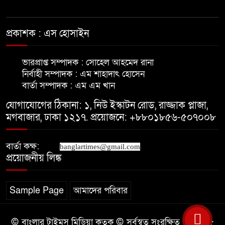
মাদারীপুরে ৫ বছরের শিশুকে ধর্ষণের
অভিযোগ
প্রকাশক : এস হোসাইন
মাদারীপুরে নতুন কুঁড়ি কার্যক্রমের
ভারপ্রাপ্ত সম্পাদক : সোহেল আহমেদ রানা
প্রচার-প্রচারণা বৃদ্ধির লক্ষে মতবিনিময়
নির্বাহী সম্পাদক : এম শাহাদাৎ হোসেন
বার্তা সম্পাদক : এম এম খান
আপনারা বাংলাদেশের পতাকাবাহী
যোগাযোগের ঠিকানা: ১, নিউ ইস্কাটন রোড, রাজ্জাক প্লাজা,
একএকজন এম্বাসেডর মাদারীপুরে-
মগবাজার, ঢাকা ১২১৭. প্রয়োজনে: +৮৮০১৮৫৬-৫০৭০০৮
নৌপ্রতিমন্ত্রী
বার্তা কক্ষ:
news.
banglartimes@gmail.com
প্রয়োজনীয় লিঙ্ক
Sample Page
আমাদের পরিবার
© বাংলার টাইমস মিডিয়া কতৃক © সর্বস্বত্ব সংরক্ষিত © ২০২৫