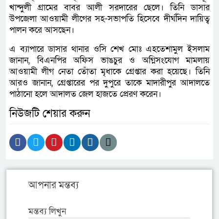
খান্দুলী গ্রামের বাবর আলী সরদারের ছেলে। তিনি ডাসার
উপ‌জেলা আওয়ামী লীগের সহ-সভাপতি হিসেবে দীর্ঘদিন দায়িত্ব
পালন করে আসছেন।
এ ব্যাপারে ডাসার থানার ওসি শেখ মোঃ এহতেশামুল ইসলাম
জানান, বিএনপির অফিস ভাঙচুর ও অগ্নিসংযোগ মামলায়
আওয়ামী লীগ নেতা তোঁতা মৃধাকে গ্রেপ্তার করা হয়েছে। তিনি
আরও জানান, গ্রেপ্তারের পর দুপু‌রে তা‌কে মাদারীপুর আদাল‌তে
পাঠা‌নো হ‌লে আদালত জেল হাজ‌তে প্রেরণ করেন।
নিউজটি শেয়ার করুন
আপনার মন্তব্য
মন্তব্য লিখুন