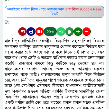
অনলাইনের সর্বশেষ নিউজ পেতে অনুসরণ করুন
গুগল নিউজ (Google News)
ফিডটি
২৬৬
মাদারীপুর প্রতিনিধিঃ কেন্দ্রীয় বিএনপির সহ-গণশিক্ষা বিষয়ক
সম্পাদক আনিসুর রহমান তালুকদার খোকন বলেছেন নির্বাচন যারা
ভন্ডুল করার চেষ্টা করছে তাদের বলে দিতে চাই বিগত ১৭ বছর
রাজপথে থেকে ভোট ও ভাতের অধিকার কায়েম করার জন্য লড়াই
করেছি। রাজপথে নামলে কিন্তু কাউকে ছাড় দেওয়া হবে না।
বাংলাদেশের জনগণ ভোটের পক্ষে আছে আমরাও দেশের
জনগণের পক্ষে আছি। বাংলাদেশের মানুষ আগামী দিনে নির্বাচন
চায়, এবং নির্যাতিত মানুষের পাশে তারেক রহমানকে দেখতে চায়।
আজ ১লা সেপ্টেম্বর সোমবার বিকেলে বাংলাদেশ জাতীয়তাবাদী
দল বিএনপির ৪৭তম প্রতিষ্ঠা বার্ষিকী উপলক্ষে মাদারীপুর জেলা
বিএনপির আয়োজনে শহরের শকুনি লেকপাড় মুক্তমঞ্চ থেকে
একটি বর্ণাঢ্য র‍্যালি বের হয়ে শহরের প্রধান প্রধান সড়ক প্রদক্ষিণ
করে ইটেরপুল গিয়ে শেষ হয়।এরপর সেখানে সংক্ষিপ্ত সমাবেশে