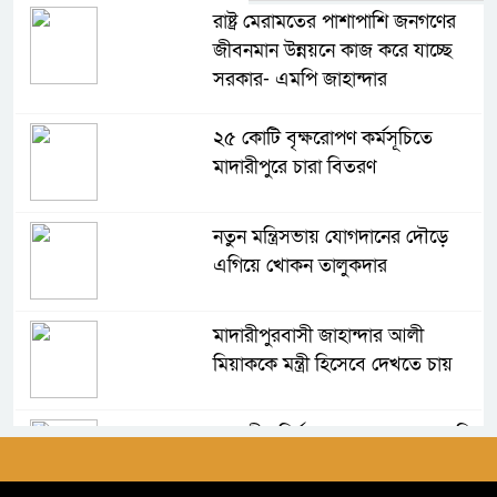
রাষ্ট্র মেরামতের পাশাপাশি জনগণের
জীবনমান উন্নয়নে কাজ করে যাচ্ছে
সরকার- এমপি জাহান্দার
২৫ কোটি বৃক্ষরোপণ কর্মসূচিতে
মাদারীপুরে চারা বিতরণ
নতুন মন্ত্রিসভায় যোগদানের দৌড়ে
এগিয়ে খোকন তালুকদার
মাদারীপুরবাসী জাহান্দার আলী
মিয়াককে মন্ত্রী হিসেবে দেখতে চায়
আগামীর নির্বাচন সহজ হবে না-এমপি
জাহান্দার আলী মিয়া