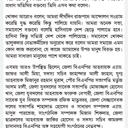
প্রধান অতিথির বক্তব্যে তিনি এসব কথা বলেন।
খোকন আরোও বলেন, আমরা দীর্ঘদিন রাজপথে আন্দোলন সংগ্রাম
করেছি যুদ্ধ করেছি কিন্তু পালিয়ে যায়নি। আমরা অনেক সভা,
সমাবেশে বক্তব্যে বলেছি হাসিনাকে দেশ ছেড়ে পালাতে হবে।
হাসিনা কিন্তু সত্যিই দেশ থেকে পালিয়েছে। সমাবেশে খোকন
তালুকদার নেতাকর্মীদের অনুরোধ করে বলেন আমরা সমাজে এমন
কোন কাজ করবোনা, যে কাজে আামাদের উপর মানুষ বিরক্ত হয়।
আমরা সাধারণ মানুষের পাশে থাকতে চাই।
এসময় আরও উপস্থিত ছিলেন, জেলা বিএনপির আহবায়ক এ্যাড.
জাফর আলী মিয়া, সদস্য সচিব জাহান্দার আলী জাহান, যুগ্ম
আহবায়ক মিজানুর রহমান মুরাদ, পৌর বিএনপির সভাপতি মর্তুজ
আলম ঢালী, জেলা যুবদলের সাবেক সভাপতি মোফাজ্জল হোসেন
খান, জেলা যুবদলের আহবায়ক ফারুক বেপারী, জেলা বিএনপির
সাবেক যুব বিষয়ক সম্পাদক রফিক মাতুব্বর, জেলা সেচ্ছাসেবক
দলের সভাপতি শাহাদাত হোসেন ও সাধারণ সম্পাদক এ্যাড.
মাসুদ পারভেজ, সাংগঠনিক সম্পাদক মিজান শিকদার, জেলা
ছাত্রদলের আহবায়ক জাকির হোসেন ও সদস্য সচিব কামরুল
হাসানসহ বিএনপির অঙ্গ সহযোগী সংগঠনের নেতৃবৃন্দ।