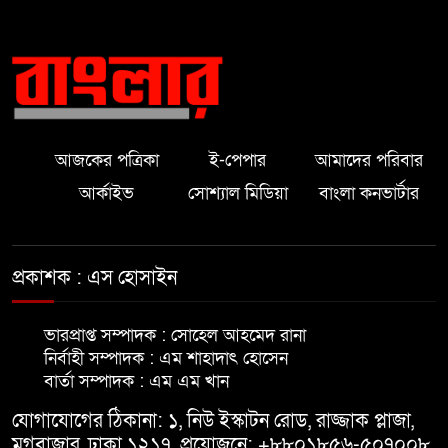
মাদারীপুরে অসহায় পরিবারকে নগদ
সহায়তা প্রদান করলেন এমপি হেলেন
জেরিন
মাদারীপুরে এশিয়া পোস্ট এর শুভ
আজকের পত্রিকা
ই-পেপার
আমাদের পরিবার
উদ্বোধন অনুষ্ঠিত।
আর্কাইভ
সোশ্যাল মিডিয়া
বাংলা কনভার্টার
মাদারীপুরে ৫ বছরের শিশুকে ধর্ষণের
অভিযোগ
প্রকাশক : এস হোসাইন
মাদারীপুরে নতুন কুঁড়ি কার্যক্রমের
ভারপ্রাপ্ত সম্পাদক : সোহেল আহমেদ রানা
প্রচার-প্রচারণা বৃদ্ধির লক্ষে মতবিনিময়
নির্বাহী সম্পাদক : এম শাহাদাৎ হোসেন
বার্তা সম্পাদক : এম এম খান
আপনারা বাংলাদেশের পতাকাবাহী
যোগাযোগের ঠিকানা: ১, নিউ ইস্কাটন রোড, রাজ্জাক প্লাজা,
একএকজন এম্বাসেডর মাদারীপুরে-
মগবাজার, ঢাকা ১২১৭. প্রয়োজনে: +৮৮০১৮৫৬-৫০৭০০৮