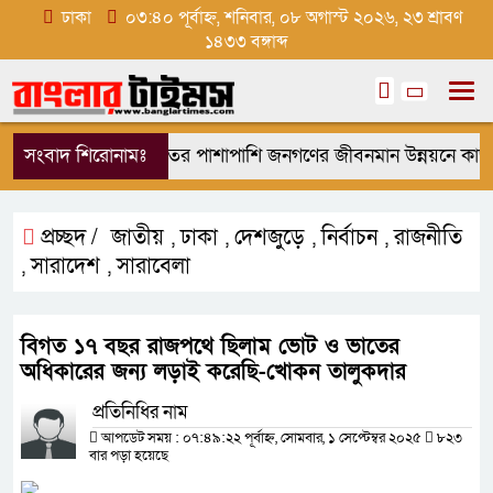
ঢাকা
০৩:৪০ পূর্বাহ্ন, শনিবার, ০৮ অগাস্ট ২০২৬, ২৩ শ্রাবণ
১৪৩৩ বঙ্গাব্দ
সংবাদ শিরোনামঃ
রাষ্ট্র মেরামতের পাশাপাশি জনগণের জীবনমান উন্নয়নে কাজ ক
প্রচ্ছদ /
জাতীয়
ঢাকা
দেশজুড়ে
নির্বাচন
রাজনীতি
,
,
,
,
সারাদেশ
সারাবেলা
,
,
বিগত ১৭ বছর রাজপথে ছিলাম ভোট ও ভাতের
অধিকারের জন্য লড়াই করেছি-খোকন তালুকদার
প্রতিনিধির নাম
আপডেট সময় : ০৭:৪৯:২২ পূর্বাহ্ন, সোমবার, ১ সেপ্টেম্বর ২০২৫
৮২৩
বার পড়া হয়েছে