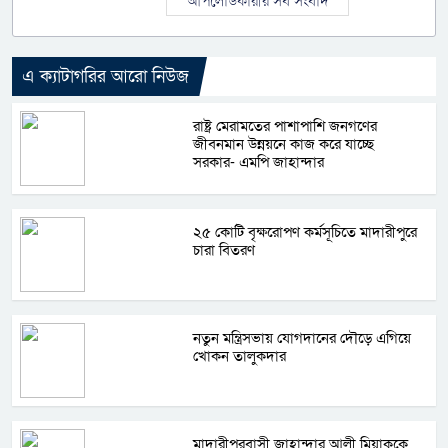
আপলোডকারীর সব সংবাদ
এ ক্যাটাগরির আরো নিউজ
রাষ্ট্র মেরামতের পাশাপাশি জনগণের
জীবনমান উন্নয়নে কাজ করে যাচ্ছে
সরকার- এমপি জাহান্দার
২৫ কোটি বৃক্ষরোপণ কর্মসূচিতে মাদারীপুরে
চারা বিতরণ
নতুন মন্ত্রিসভায় যোগদানের দৌড়ে এগিয়ে
খোকন তালুকদার
মাদারীপুরবাসী জাহান্দার আলী মিয়াককে