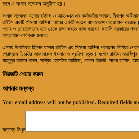
রুমে এ সংবাদ সম্মেলন অনুষ্ঠিত হয়।
সংবাদ সম্মেলন যশোর রাইটস ও আইওএম এর কর্মকর্তারা জানান, নিরাপদ অভিবাসন
রাইটস একটি সিনেমা আঙ্গিনা’ নামের একটি প্রকল্প বাংলাদেশে যাত্রা শুরু করেছ
পাচার ও চোরাচালানের হাত থেকে রক্ষা করতে কাজ করবে। ইতালি সরকারের পররাষ্ট্র ম
বাস্তবায়ন কার্যক্রম চলবে।
এসময় উপস্থিত ছিলেন যশোর রাইটস এর সিনেমা আঙ্গিনা প্রকল্পের সিনিয়র প্রো
প্রোগ্রাম ডিরেক্টর আজাহারুল ইসলাম ও প্রদিপ দত্ত। যশোর রাইটস মাদারীপুর ড
মাহবুবুর রহমান বাদল, সাব্বির হোসাইন আজিজ, বেলাল রিজভী, সাগর তামিম, আর
নিউজটি শেয়ার করুন
আপনার মন্তব্য
Your email address will not be published.
Required fields a
মন্তব্য লিখুন