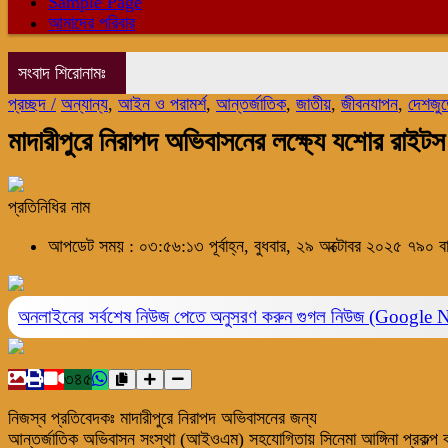
Sample Page
আমাদের পরিবার
সংবাদ শিরোনামঃ
প্রচ্ছদ /
অন্যান্য
,
আইন ও পরামর্শ
,
আন্তর্জাতিক
,
জাতীয়
,
জীবনযাপন
,
দেশজু
মাদারীপুরে নিরাপদ অভিবাসনের লক্ষ্যে যশোর রাইটস
প্রতিনিধির নাম
আপডেট সময় : ০৩:৫৬:১৩ পূর্বাহ্ন, বুধবার, ২৯ অক্টোবর ২০২৫
৭৯০ বা
অনলাইনের সর্বশেষ নিউজ পেতে অনুসরণ করুন
গুগল নিউজ (Google 
৩৪৫
নিজস্ব প্রতিবেদকঃ মাদারীপুরে নিরাপদ অভিবাসনের জন্য
আন্তর্জাতিক অভিবাসন সংস্থা (আইওএম) সহযোগিতায় সিনেমা আঙ্গিনা প্রকল্প 