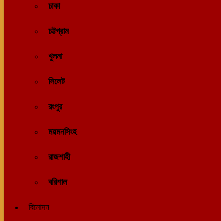
ঢাকা
চট্টগ্রাম
খুলনা
সিলেট
রংপুর
ময়মনসিংহ
রাজশাহী
বরিশাল
বিনোদন