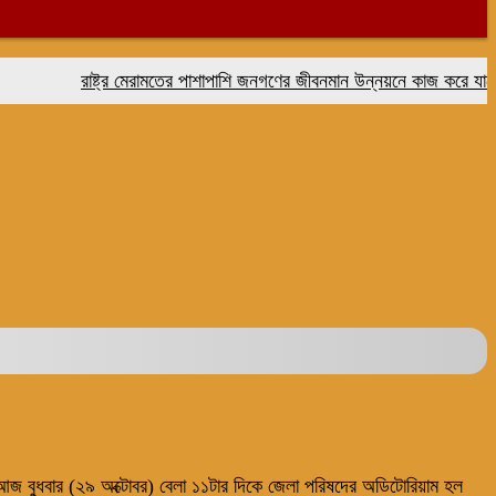
রাষ্ট্র মেরামতের পাশাপাশি জনগণের জীবনমান উন্নয়নে কাজ করে যাচ্ছে সরকার
 আজ বুধবার (২৯ অক্টোবর) বেলা ১১টার দিকে জেলা পরিষদের অডিটোরিয়াম হল