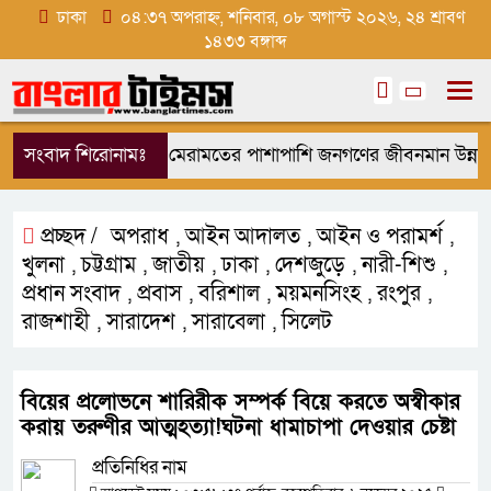
ঢাকা
০৪:৩৭ অপরাহ্ন, শনিবার, ০৮ অগাস্ট ২০২৬, ২৪ শ্রাবণ
১৪৩৩ বঙ্গাব্দ
সংবাদ শিরোনামঃ
রাষ্ট্র মেরামতের পাশাপাশি জনগণের জীবনমান উন্নয়নে 
প্রচ্ছদ /
অপরাধ
আইন আদালত
আইন ও পরামর্শ
,
,
,
খুলনা
চট্টগ্রাম
জাতীয়
ঢাকা
দেশজুড়ে
নারী-শিশু
,
,
,
,
,
,
প্রধান সংবাদ
প্রবাস
বরিশাল
ময়মনসিংহ
রংপুর
,
,
,
,
,
রাজশাহী
সারাদেশ
সারাবেলা
সিলেট
,
,
,
বিয়ের প্রলোভনে শারিরীক সম্পর্ক বিয়ে করতে অস্বীকার
করায় তরুণীর আত্মহত্যা!ঘটনা ধামাচাপা দেওয়ার চেষ্টা
প্রতিনিধির নাম