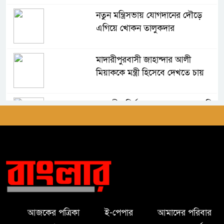
নতুন মন্ত্রিসভায় যোগদানের দৌড়ে
এগিয়ে খোকন তালুকদার
মাদারীপুরবাসী জাহান্দার আলী
মিয়াককে মন্ত্রী হিসেবে দেখতে চায়
আগামীর নির্বাচন সহজ হবে না-এমপি
জাহান্দার আলী মিয়া
মাদারীপুরে অসহায় পরিবারকে নগদ
সহায়তা প্রদান করলেন এমপি হেলেন
জেরিন
মাদারীপুরে এশিয়া পোস্ট এর শুভ
আজকের পত্রিকা
ই-পেপার
আমাদের পরিবার
উদ্বোধন অনুষ্ঠিত।