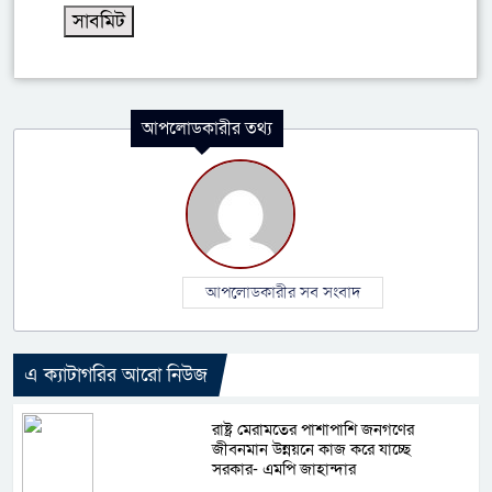
আপলোডকারীর তথ্য
আপলোডকারীর সব সংবাদ
এ ক্যাটাগরির আরো নিউজ
রাষ্ট্র মেরামতের পাশাপাশি জনগণের
জীবনমান উন্নয়নে কাজ করে যাচ্ছে
সরকার- এমপি জাহান্দার