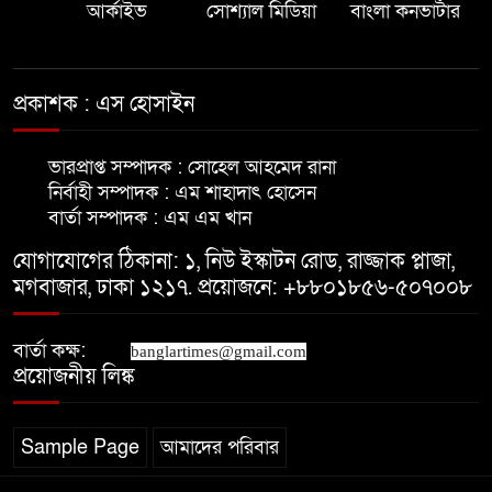
আর্কাইভ
সোশ্যাল মিডিয়া
বাংলা কনভার্টার
মাদারীপুরে ৫ বছরের শিশুকে ধর্ষণের
অভিযোগ
প্রকাশক : এস হোসাইন
মাদারীপুরে নতুন কুঁড়ি কার্যক্রমের
ভারপ্রাপ্ত সম্পাদক : সোহেল আহমেদ রানা
প্রচার-প্রচারণা বৃদ্ধির লক্ষে মতবিনিময়
নির্বাহী সম্পাদক : এম শাহাদাৎ হোসেন
বার্তা সম্পাদক : এম এম খান
আপনারা বাংলাদেশের পতাকাবাহী
যোগাযোগের ঠিকানা: ১, নিউ ইস্কাটন রোড, রাজ্জাক প্লাজা,
একএকজন এম্বাসেডর মাদারীপুরে-
মগবাজার, ঢাকা ১২১৭. প্রয়োজনে: +৮৮০১৮৫৬-৫০৭০০৮
নৌপ্রতিমন্ত্রী
বার্তা কক্ষ:
news.
banglartimes@gmail.com
প্রয়োজনীয় লিঙ্ক
Sample Page
আমাদের পরিবার