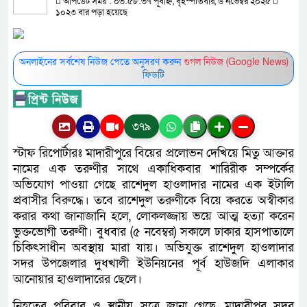
আপডেট সময় : ০৩:৫৮:৩৭ পূর্বাহ্ন, বৃহস্পতিবার, ৬ নভেম্বর ২০২৫
১০২৩ বার পড়া হয়েছে
অনলাইনের সর্বশেষ নিউজ পেতে অনুসরণ করুন
গুগল নিউজ (Google News)
ফিডটি
৩৭৯
স্টাফ রিপোর্টারঃ মাদারীপুরে বিয়ের প্রলোভন দেখিয়ে মিতু আক্তার
নামের এক তরুণীর সাথে একাধিকবার শারিরীক সম্পর্কের
অভিযোগ পাওয়া গেছে রাশেদুল হাওলাদার নামের এক ইটালি
প্রবাসীর বিরুদ্ধে। তবে রাশেদুল তরুণীকে বিয়ে করতে অস্বীকার
করার কথা জানাজানি হলে, লোকলজ্জায় ভয়ে আত্ম হত্যা করেন
ভুক্তভোগী তরুণী। বুধবার (৫ নবেম্বর) সকালে ঢাকার হাসপাতালে
চিকিৎসাধীন অবস্থায় মারা যায়। অভিযুক্ত রাশেদুল হাওলাদার
সদর উপজেলার দুধখালী ইউনিয়নের পূর্ব হাউজদি এলাকার
আনোয়ার হাওলাদারের ছেলে।
নিহতের পরিবার ও স্থানীয় সুত্রে জানা গেছে, মাদারীপুর সদর