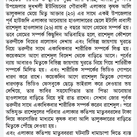
উপজেলার দুধখলী ইউনিয়নের গৌরাবদী এলাকার কৃষক আলি
তালুকদার মেয়ে মিতু আক্তার (২০) এর সাথে একই উপজেলার
পূর্ব হাউজদি এলাকার আনোয়ার হাওলাদারের ছেলে ইটালি প্রবাসী
রাশেদুল হাওলাদার (২৬) প্রায় ৫ বছরে আগে প্রেমের সম্পর্ক হয়।
তবে প্রেমের সম্পর্ক কিছুদিন অতিবাহিত হলে, রাশেদুল কৌশলে
তরুণীকে বিয়ের প্রলোভন দেখায় এবং বিভিন্ন জায়গায় ঘুরতে
নিয়ে তরুণীর সাথে একাধিকবার শারীরিক সম্পর্কে লিপ্ত হয়।
কয়েকমাস আগে রাশেদুল বিদেশ থেকে বাড়িতে আসে। পূর্বের
ন্যায় আবারও মিতুকে বিভিন্ন জায়গায় ঘুরতে নিয়ে গিয়ে শারিরীক
সম্পর্কে মিলিত হয়। এবং শারীরিক সম্পর্কের ভিডিও গোপনে
ধারণ করে রাখে। কয়েকদিন আগে রাশেদুল মিতুকে গোপনে
ধারণকৃত ভিডিও ফেসবুকে ছেড়ে ভাইরাল করে দেওয়ার ভয়
দেখিয়ে, তার ভাবির সহযোগিতার তার পিতা আনোয়ার
হাওলাদারে বাড়িতে নিয়ে দুই রাত রাখেন। সেখান জোর পূর্বক
তরুনীর সাথে একাধিকবার শারীরিক সম্পর্ক করেন রাশেদুল। পরে
অভিযুক্ত রাশেদুলের পরিবার এলাকার কতিপয় মাতুব্বরদের টাকা
দিয়ে কারসাজির মাধ্যমে কৃষক বাবা আলি তালুকদারের বাড়িতে
মিতুকে পৌঁছে দেওয়া হয়।
এবং এলাকার কতিপয় মাতুব্বররা ঘটনাটি ধামাচাপা দিতে ব্যস্ত