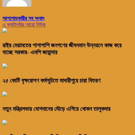
আপলোডকারীর সব সংবাদ
এ ক্যাটাগরির আরো নিউজ
রাষ্ট্র মেরামতের পাশাপাশি জনগণের জীবনমান উন্নয়নে কাজ করে
যাচ্ছে সরকার- এমপি জাহান্দার
২৫ কোটি বৃক্ষরোপণ কর্মসূচিতে মাদারীপুরে চারা বিতরণ
নতুন মন্ত্রিসভায় যোগদানের দৌড়ে এগিয়ে খোকন তালুকদার