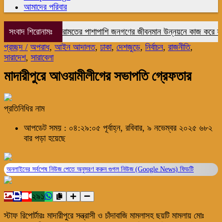
আমাদের পরিবার
সংবাদ শিরোনামঃ
রাষ্ট্র মেরামতের পাশাপাশি জনগণের জীবনমান উন্নয়নে কাজ করে যাচ্ছে 
প্রচ্ছদ /
অপরাধ
,
আইন আদালত
,
ঢাকা
,
দেশজুড়ে
,
নির্বাচন
,
রাজনীতি
,
সারাদেশ
,
সারাবেলা
মাদারীপুরে আওয়ামীলীগের সভাপতি গ্রেফতার
প্রতিনিধির নাম
আপডেট সময় : ০৪:২৯:০৫ পূর্বাহ্ন, রবিবার, ৯ নভেম্বর ২০২৫
৬৮২
বার পড়া হয়েছে
অনলাইনের সর্বশেষ নিউজ পেতে অনুসরণ করুন
গুগল নিউজ (Google News)
ফিডটি
২৯১
স্টাফ রিপোর্টারঃ মাদারীপুরে সন্ত্রাসী ও চাঁদাবাজি মামলাসহ ছয়টি মামলায় মোঃ