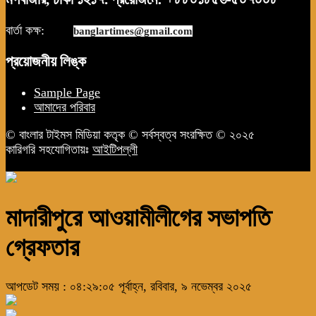
বার্তা কক্ষ:
news.
banglartimes@gmail.com
প্রয়োজনীয় লিঙ্ক
Sample Page
আমাদের পরিবার
© বাংলার টাইমস মিডিয়া কতৃক © সর্বস্বত্ব সংরক্ষিত © ২০২৫
কারিগরি সহযোগিতায়ঃ
আইটিপল্লী
মাদারীপুরে আওয়ামীলীগের সভাপতি
গ্রেফতার
আপডেট সময় : ০৪:২৯:০৫ পূর্বাহ্ন, রবিবার, ৯ নভেম্বর ২০২৫