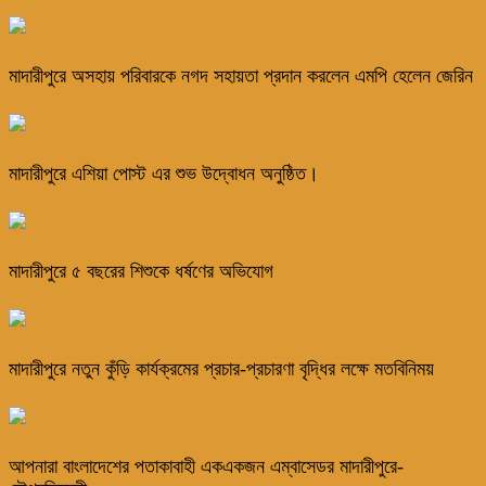
মাদারীপুরে অসহায় পরিবারকে নগদ সহায়তা প্রদান করলেন এমপি হেলেন জেরিন
মাদারীপুরে এশিয়া পোস্ট এর শুভ উদ্বোধন অনুষ্ঠিত।
মাদারীপুরে ৫ বছরের শিশুকে ধর্ষণের অভিযোগ
মাদারীপুরে নতুন কুঁড়ি কার্যক্রমের প্রচার-প্রচারণা বৃদ্ধির লক্ষে মতবিনিময়
আপনারা বাংলাদেশের পতাকাবাহী একএকজন এম্বাসেডর মাদারীপুরে-