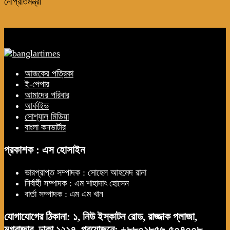
নৌপ্রতিমন্ত্রী
আজকের পত্রিকা
ই-পেপার
আমাদের পরিবার
আর্কাইভ
সোশ্যাল মিডিয়া
বাংলা কনভার্টার
প্রকাশক : এস হোসাইন
ভারপ্রাপ্ত সম্পাদক : সোহেল আহমেদ রানা
নির্বাহী সম্পাদক : এম শাহাদাৎ হোসেন
বার্তা সম্পাদক : এম এম খান
যোগাযোগের ঠিকানা: ১, নিউ ইস্কাটন রোড, রাজ্জাক প্লাজা,
মগবাজার, ঢাকা ১২১৭. প্রয়োজনে: +৮৮০১৮৫৬-৫০৭০০৮