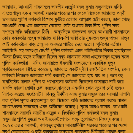
জানাযায়, আওয়ামী শাসনামলে ভারতীয় এজেন্ট বনজ কুমার মজুমদারের ঘনিষ্ঠ
এহতেশামুল হক ৫ আগস্ট সরকার পতনের পর থেকে নিজেকে জামায়াত পন্থী
ভাবধারার পুলিশ কর্মকর্তা হিসেবে ফুটিয়ে তোলার আপ্রাণ চেষ্টা করেন, জানা গেছে
আওয়ামী ঘেষা এক জামায়াত নেতাকে মোটা অংকের টাকা দিয়ে পুলিশ সদর
দপ্তরে লবিং করিয়েছেন তিনি। অন্যদিকে বাস্তবতা বলছে আওয়ামী শাসনামলে
কোন কর্মকর্তার মধ্যে জামায়াত বা বিএনপি ঘনিষ্ঠতার ন্যুনতম তথ্য পাওয়া মাত্র
সেই কর্মকর্তাকে বাধ্যতামূলক অবসরে পাঠিয়ে দেয়া হতো। পুলিশের বর্তমান
আইজিপি সহ অসংখ্য মেধাবী পুলিশ কর্মকর্তা এমন পরিস্থিতির শিকার হয়েছিলেন
কিন্ত ঠিকই বহাল তবিয়তে ছিলেন নব্য জামায়াত সাজা এহতেশামুল হকের মতন
পুলিশ কর্মকর্তারা। যদিও জামায়াতে ইসলামী বাংলাদেশের একাধিক সূত্র
প্রতিবেদককে নিশ্চিত করেছেন, জামায়াত একটি দ্বীনি রাজনৈতিক সংগঠন, কোন
কর্মকর্তা নিজেকে জামায়াত দাবি করলেই সে জামায়াত হয়ে যায় না। তবে বহু
ফ্যসিস্টের দালাল পুলিশ বা প্রশাসনের কর্মকর্তা নিজেদের জামায়াত দাবি করে
বাড়তি ফায়দা লোটার চেষ্টা করছেন,বাস্তবে এমনটির কোন সুযোগ নেই বলেও
নিশ্চিত করেছে সংগঠনটি। কিন্তু দীর্ঘদীন বনজ কুমার মজুমদারের সরাসরি দালালি
করা পুলিশ সুপার এহতেশামুল হক নিজেকে অতি জামায়াত প্রমাণ করতে নানান
অপতৎপরতা চালাচ্ছেন এমন অভিযোগ রয়েছে। সুত্র আরও জানায়, আওয়ামী
শাসনামলে সরাসরি ভারতীয় এজেন্ট ও বিতর্কিত পুলিশ কর্মকর্তা বনজ কুমার
মজুমদার পুলিশ ব্যুরো অব ইনভেস্টিগেশনে গড়ে তুলেছিলেন নিজস্ব বলয়।
২০২৪ এর ৫ আগস্ট, গণঅভ্যুত্থানে আওয়ামীলীগ সরকার পতনের পর দেশে
স্বর্ণ চোরাকারবার ও হুন্ডি কারবারের অন্যতম গডফাদার পিবিআই প্রধান বনজ