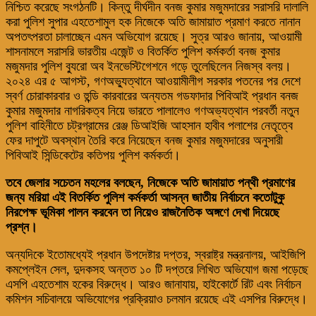
নিশ্চিত করেছে সংগঠনটি। কিন্তু দীর্ঘদীন বনজ কুমার মজুমদারের সরাসরি দালালি
করা পুলিশ সুপার এহতেশামুল হক নিজেকে অতি জামায়াত প্রমাণ করতে নানান
অপতৎপরতা চালাচ্ছেন এমন অভিযোগ রয়েছে। সুত্র আরও জানায়, আওয়ামী
শাসনামলে সরাসরি ভারতীয় এজেন্ট ও বিতর্কিত পুলিশ কর্মকর্তা বনজ কুমার
মজুমদার পুলিশ ব্যুরো অব ইনভেস্টিগেশনে গড়ে তুলেছিলেন নিজস্ব বলয়।
২০২৪ এর ৫ আগস্ট, গণঅভ্যুত্থানে আওয়ামীলীগ সরকার পতনের পর দেশে
স্বর্ণ চোরাকারবার ও হুন্ডি কারবারের অন্যতম গডফাদার পিবিআই প্রধান বনজ
কুমার মজুমদার নাগরিকত্ব নিয়ে ভারতে পালালেও গণঅভ্যত্থান পরবর্তী নতুন
পুলিশ বাহিনীতে চট্রগ্রামের রেঞ্জ ডিআইজি আহসান হাবীব পলাশের নেতৃত্বে
ফের দাপুটে অবস্থান তৈরি করে নিয়েছেন বনজ কুমার মজুমদারের অনুসারী
পিবিআই সিন্ডিকেটের কতিপয় পুলিশ কর্মকর্তা।
তবে জেলার সচেতন মহলের বলছেন, নিজেকে অতি জামায়াত পন্থী প্রমাণের
জন্য মরিয়া এই বিতর্কিত পুলিশ কর্মকর্তা আসন্ন জাতীয় নির্বাচনে কতোটুকু
নিরপেক্ষ ভূমিকা পালন করবেন তা নিয়েও রাজনৈতিক অঙ্গণে দেখা দিয়েছে
প্রশ্ন।
অন্যদিকে ইতোমধ্যেই প্রধান উপদেষ্টার দপ্তর, স্বরাষ্ট্র মন্ত্রনালয়, আইজিপি
কমপ্লেইন সেল, দুদকসহ অন্তত ১০ টি দপ্তরে লিখিত অভিযোগ জমা পড়েছে
এসপি এহতেশাম হকের বিরুদ্ধে। আরও জানাযায়, হাইকোর্টে রিট এবং নির্বাচন
কমিশন সচিবালয়ে অভিযোগের প্রক্রিয়াও চলমান রয়েছে এই এসপির বিরুদ্ধে।