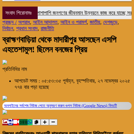
রাষ্ট্র মেরামতের পাশাপাশি জনগণের জীবনমান উন্নয়নে কাজ করে যাচ্ছে সরকার- এম
সংবাদ শিরোনামঃ
প্রচ্ছদ /
অপরাধ
,
আইন আদালত
,
আইন ও পরামর্শ
,
জাতীয়
,
দেশজুড়ে
,
নির্বাচন
,
প্রধান সংবাদ
,
রাজনীতি
ব্রাহ্মণবাড়িয়া থেকে মাদারীপুর আসছেন এসপি
এহতেশামুল! ছিলেন বনজের প্রিয়
প্রতিনিধির নাম
আপডেট সময় : ০৫:৫৩:৩৫ পূর্বাহ্ন, বৃহস্পতিবার, ২৭ নভেম্বর ২০২৫
৭৭৪ বার পড়া হয়েছে
অনলাইনের সর্বশেষ নিউজ পেতে অনুসরণ করুন
গুগল নিউজ (Google News)
ফিডটি
৩৪৪
নিজস্ব প্রতিবেদকঃ আওয়ামী শাসনামলে বহাল তবিয়তে পিবিআইতে কর্মরত