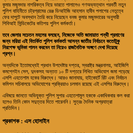
কুমার মজুমদার নাগরিকত্ব নিয়ে ভারতে পালালেও গণঅভ্যত্থান পরবর্তী নতুন
পুলিশ বাহিনীতে চট্রগ্রামের রেঞ্জ ডিআইজি আহসান হাবীব পলাশের নেতৃত্বে
ফের দাপুটে অবস্থান তৈরি করে নিয়েছেন বনজ কুমার মজুমদারের অনুসারী
পিবিআই সিন্ডিকেটের কতিপয় পুলিশ কর্মকর্তা।
তবে জেলার সচেতন মহলের বলছেন, নিজেকে অতি জামায়াত পন্থী প্রমাণের
জন্য মরিয়া এই বিতর্কিত পুলিশ কর্মকর্তা আসন্ন জাতীয় নির্বাচনে কতোটুকু
নিরপেক্ষ ভূমিকা পালন করবেন তা নিয়েও রাজনৈতিক অঙ্গণে দেখা দিয়েছে
প্রশ্ন।
অন্যদিকে ইতোমধ্যেই প্রধান উপদেষ্টার দপ্তর, স্বরাষ্ট্র মন্ত্রনালয়, আইজিপি
কমপ্লেইন সেল, দুদকসহ অন্তত ১০ টি দপ্তরে লিখিত অভিযোগ জমা পড়েছে
এসপি এহতেশাম হকের বিরুদ্ধে। আরও জানাযায়, হাইকোর্টে রিট এবং নির্বাচন
কমিশন সচিবালয়ে অভিযোগের প্রক্রিয়াও চলমান রয়েছে এই এসপির বিরুদ্ধে।
এবিষয়ে জানতে অভিযুক্ত পুলিশ সুপার এহতেশামুল হককে একাধিকবার কল করা
হলেও তিনি কোন সদুত্তর দিতে পারেননি। সুত্রঃ দৈনিক অগ্রযাত্রা
প্রতিদিন।
প্রকাশক : এস হোসাইন