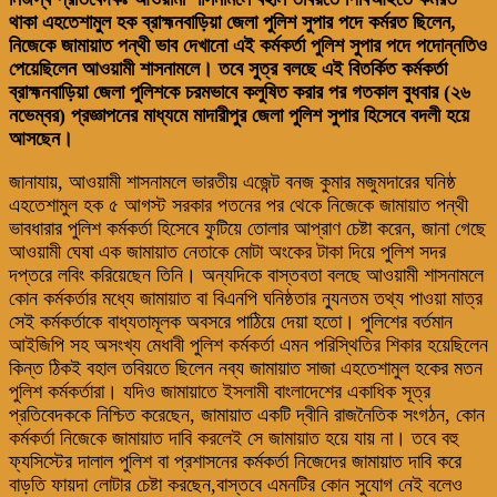
থাকা এহতেশামুল হক ব্রাহ্মনবাড়িয়া জেলা পুলিশ সুপার পদে কর্মরত ছিলেন,
নিজেকে জামায়াত পন্থী ভাব দেখানো এই কর্মকর্তা পুলিশ সুপার পদে পদোন্নতিও
পেয়েছিলেন আওয়ামী শাসনামলে। তবে সুত্র বলছে এই বিতর্কিত কর্মকর্তা
ব্রাহ্মনবাড়িয়া জেলা পুলিশকে চরমভাবে কলুষিত করার পর গতকাল বুধবার (২৬
নভেম্বর) প্রজ্ঞাপনের মাধ্যমে মাদারীপুর জেলা পুলিশ সুপার হিসেবে বদলী হয়ে
আসছেন।
জানাযায়, আওয়ামী শাসনামলে ভারতীয় এজেন্ট বনজ কুমার মজুমদারের ঘনিষ্ঠ
এহতেশামুল হক ৫ আগস্ট সরকার পতনের পর থেকে নিজেকে জামায়াত পন্থী
ভাবধারার পুলিশ কর্মকর্তা হিসেবে ফুটিয়ে তোলার আপ্রাণ চেষ্টা করেন, জানা গেছে
আওয়ামী ঘেষা এক জামায়াত নেতাকে মোটা অংকের টাকা দিয়ে পুলিশ সদর
দপ্তরে লবিং করিয়েছেন তিনি। অন্যদিকে বাস্তবতা বলছে আওয়ামী শাসনামলে
কোন কর্মকর্তার মধ্যে জামায়াত বা বিএনপি ঘনিষ্ঠতার ন্যুনতম তথ্য পাওয়া মাত্র
সেই কর্মকর্তাকে বাধ্যতামূলক অবসরে পাঠিয়ে দেয়া হতো। পুলিশের বর্তমান
আইজিপি সহ অসংখ্য মেধাবী পুলিশ কর্মকর্তা এমন পরিস্থিতির শিকার হয়েছিলেন
কিন্ত ঠিকই বহাল তবিয়তে ছিলেন নব্য জামায়াত সাজা এহতেশামুল হকের মতন
পুলিশ কর্মকর্তারা। যদিও জামায়াতে ইসলামী বাংলাদেশের একাধিক সূত্র
প্রতিবেদককে নিশ্চিত করেছেন, জামায়াত একটি দ্বীনি রাজনৈতিক সংগঠন, কোন
কর্মকর্তা নিজেকে জামায়াত দাবি করলেই সে জামায়াত হয়ে যায় না। তবে বহু
ফ্যসিস্টের দালাল পুলিশ বা প্রশাসনের কর্মকর্তা নিজেদের জামায়াত দাবি করে
বাড়তি ফায়দা লোটার চেষ্টা করছেন,বাস্তবে এমনটির কোন সুযোগ নেই বলেও