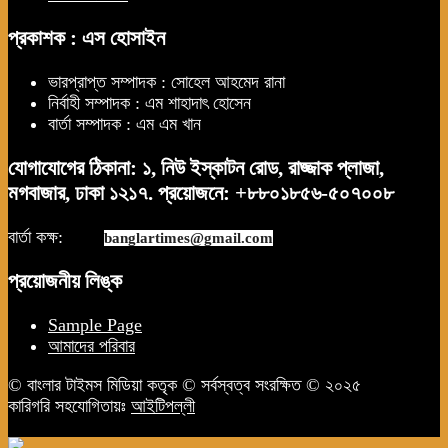
প্রকাশক : এস হোসাইন
ভারপ্রাপ্ত সম্পাদক : সোহেল আহমেদ রানা
নির্বাহী সম্পাদক : এম শাহাদাৎ হোসেন
বার্তা সম্পাদক : এম এম খান
যোগাযোগের ঠিকানা: ১, নিউ ইস্কাটন রোড, রাজ্জাক প্লাজা,
মগবাজার, ঢাকা ১২১৭. প্রয়োজনে: +৮৮০১৮৫৬-৫০৭০০৮
বার্তা কক্ষ:
news.
banglartimes@gmail.com
প্রয়োজনীয় লিঙ্ক
Sample Page
আমাদের পরিবার
© বাংলার টাইমস মিডিয়া কতৃক © সর্বস্বত্ব সংরক্ষিত © ২০২৫
কারিগরি সহযোগিতায়ঃ
আইটিপল্লী