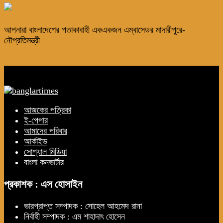
আপনারা বাংলাদেশের পতাকাবাহী একএকজন এম্বাসেডর মাদারীপুরে-
নৌপ্রতিমন্ত্রী
আজকের পত্রিকা
ই-পেপার
আমাদের পরিবার
আর্কাইভ
সোশ্যাল মিডিয়া
বাংলা কনভার্টার
প্রকাশক : এস হোসাইন
ভারপ্রাপ্ত সম্পাদক : সোহেল আহমেদ রানা
নির্বাহী সম্পাদক : এম শাহাদাৎ হোসেন