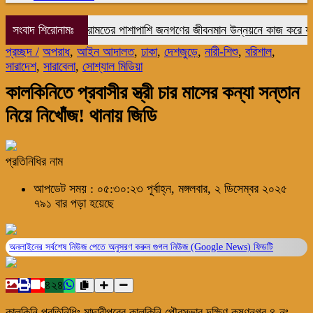
সংবাদ শিরোনামঃ
রাষ্ট্র মেরামতের পাশাপাশি জনগণের জীবনমান উন্নয়নে কাজ করে যাচ্ছে 
প্রচ্ছদ /
অপরাধ
,
আইন আদালত
,
ঢাকা
,
দেশজুড়ে
,
নারী-শিশু
,
বরিশাল
,
সারাদেশ
,
সারাবেলা
,
সোশ্যাল মিডিয়া
কালকিনিতে প্রবাসীর স্ত্রী চার মাসের কন্যা সন্তান
নিয়ে নিখোঁজ! থানায় জিডি
প্রতিনিধির নাম
আপডেট সময় : ০৫:৩০:২৩ পূর্বাহ্ন, মঙ্গলবার, ২ ডিসেম্বর ২০২৫
৭৯১ বার পড়া হয়েছে
অনলাইনের সর্বশেষ নিউজ পেতে অনুসরণ করুন
গুগল নিউজ (Google News)
ফিডটি
৪২৪
কালকিনি প্রতিনিধিঃ মাদারীপুরের কালকিনি পৌরসভার দক্ষিণ কৃষ্ণনগর ৪ নং