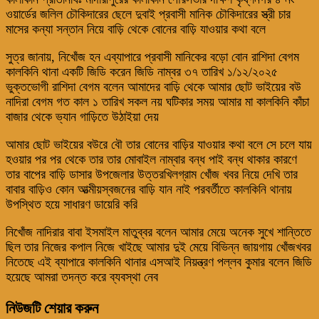
ওয়ার্ডের জলিল চৌকিদারের ছেলে দুবাই প্রবাসী মানিক চৌকিদারের স্ত্রী চার
মাসের কন্যা সন্তান নিয়ে বাড়ি থেকে বোনের বাড়ি যাওয়ার কথা বলে
সুত্র জানায়, নিখোঁজ হন এব্যাপারে প্রবাসী মানিকের বড়ো বোন রাশিদা বেগম
কালকিনি থানা একটি জিডি করেন জিডি নাম্বর ৩৭ তারিখ ১/১২/২০২৫
ভুক্তভোগী রাশিদা বেগম বলেন আমাদের বাড়ি থেকে আমার ছোট ভাইয়ের বউ
নাদিরা বেগম গত কাল ১ তারিখ সকল নয় ঘটিকার সময় আমার মা কালকিনি কাঁচা
বাজার থেকে ভ্যান গাড়িতে উঠাইয়া দেয়
আমার ছোট ভাইয়ের বউরে বৌ তার বোনের বাড়ির যাওয়ার কথা বলে সে চলে যায়
হওয়ার পর পর থেকে তার তার মোবাইল নাম্বার বন্ধ পাই বন্ধ থাকার কারণে
তার বাপের বাড়ি ডাসার উপজেলার উত্তরখিলগ্রাম খোঁজ খবর নিয়ে দেখি তার
বাবার বাড়িও কোন আত্মীয়স্বজনের বাড়ি যান নাই পরবর্তীতে কালকিনি থানায়
উপস্থিত হয়ে সাধারণ ডায়েরি করি
নিখোঁজ নাদিরার বাবা ইসমাইল মাতুব্বর বলেন আমার মেয়ে অনেক সুখে শান্তিতে
ছিল তার নিজের কপাল নিজে খাইছে আমার দুই মেয়ে বিভিন্ন জায়গায় খোঁজখবর
নিতেছে এই ব্যাপারে কালকিনি থানার এসআই নিয়ন্ত্রণ পল্লব কুমার বলেন জিডি
হয়েছে আমরা তদন্ত করে ব্যবস্থা নেব
নিউজটি শেয়ার করুন