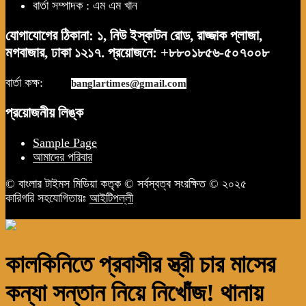
বার্তা সম্পাদক : এম এম খান
যোগাযোগের ঠিকানা: ১, নিউ ইস্কাটন রোড, রাজ্জাক প্লাজা,
মগবাজার, ঢাকা ১২১৭. প্রয়োজনে: +৮৮০১৮৫৬-৫০৭০০৮
বার্তা কক্ষ:
news.
banglartimes@gmail.com
প্রয়োজনীয় লিঙ্ক
Sample Page
আমাদের পরিবার
© বাংলার টাইমস মিডিয়া কতৃক © সর্বস্বত্ব সংরক্ষিত © ২০২৫
কারিগরি সহযোগিতায়ঃ
আইটিপল্লী
কালকিনিতে প্রবাসীর স্ত্রী চার মাসের
কন্যা সন্তান নিয়ে নিখোঁজ! থানায়