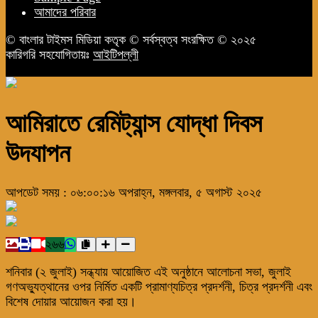
আমাদের পরিবার
© বাংলার টাইমস মিডিয়া কতৃক © সর্বস্বত্ব সংরক্ষিত © ২০২৫
কারিগরি সহযোগিতায়ঃ
আইটিপল্লী
আমিরাতে রেমিট্যান্স যোদ্ধা দিবস
উদযাপন
আপডেট সময় : ০৬:০০:১৬ অপরাহ্ন, মঙ্গলবার, ৫ অগাস্ট ২০২৫
২৬৬
শনিবার (২ জুলাই) সন্ধ্যায় আয়োজিত এই অনুষ্ঠানে আলোচনা সভা, জুলাই
গণঅভ্যুত্থানের ওপর নির্মিত একটি প্রামাণ্যচিত্র প্রদর্শনী, চিত্র প্রদর্শনী এবং
বিশেষ দোয়ার আয়োজন করা হয়।