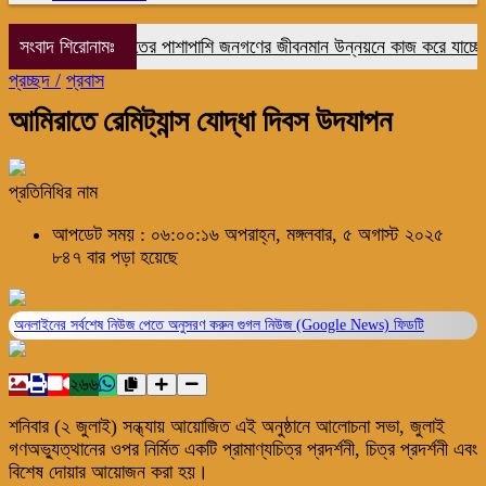
সংবাদ শিরোনামঃ
রাষ্ট্র মেরামতের পাশাপাশি জনগণের জীবনমান উন্নয়নে কাজ করে যাচ্ছে সরক
প্রচ্ছদ /
প্রবাস
আমিরাতে রেমিট্যান্স যোদ্ধা দিবস উদযাপন
প্রতিনিধির নাম
আপডেট সময় : ০৬:০০:১৬ অপরাহ্ন, মঙ্গলবার, ৫ অগাস্ট ২০২৫
৮৪৭ বার পড়া হয়েছে
অনলাইনের সর্বশেষ নিউজ পেতে অনুসরণ করুন
গুগল নিউজ (Google News)
ফিডটি
২৬৬
শনিবার (২ জুলাই) সন্ধ্যায় আয়োজিত এই অনুষ্ঠানে আলোচনা সভা, জুলাই
গণঅভ্যুত্থানের ওপর নির্মিত একটি প্রামাণ্যচিত্র প্রদর্শনী, চিত্র প্রদর্শনী এবং
বিশেষ দোয়ার আয়োজন করা হয়।