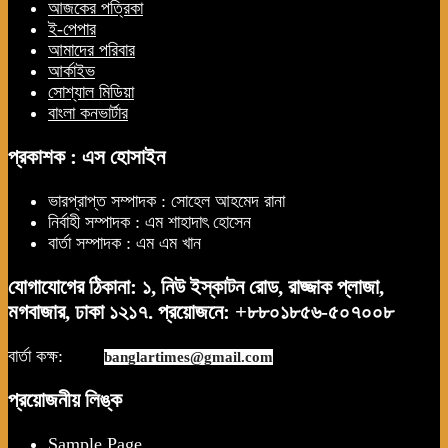
আজকের পত্রিকা
ই-পেপার
আমাদের পরিবার
আর্কাইভ
সোশ্যাল মিডিয়া
বাংলা কনভার্টার
প্রকাশক : এস হোসাইন
ভারপ্রাপ্ত সম্পাদক : সোহেল আহমেদ রানা
নির্বাহী সম্পাদক : এম শাহাদাৎ হোসেন
বার্তা সম্পাদক : এম এম খান
যোগাযোগের ঠিকানা: ১, নিউ ইস্কাটন রোড, রাজ্জাক প্লাজা,
মগবাজার, ঢাকা ১২১৭. প্রয়োজনে: +৮৮০১৮৫৬-৫০৭০০৮
বার্তা কক্ষ:
news.
banglartimes@gmail.com
প্রয়োজনীয় লিঙ্ক
Sample Page