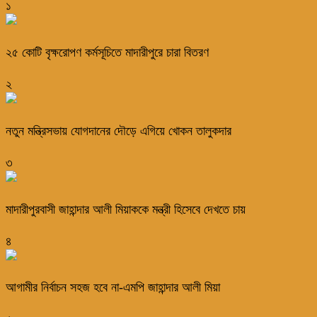
১
২৫ কোটি বৃক্ষরোপণ কর্মসূচিতে মাদারীপুরে চারা বিতরণ
২
নতুন মন্ত্রিসভায় যোগদানের দৌড়ে এগিয়ে খোকন তালুকদার
৩
মাদারীপুরবাসী জাহান্দার আলী মিয়াককে মন্ত্রী হিসেবে দেখতে চায়
৪
আগামীর নির্বাচন সহজ হবে না-এমপি জাহান্দার আলী মিয়া