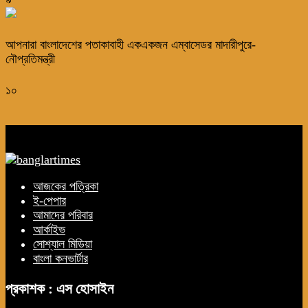
আপনারা বাংলাদেশের পতাকাবাহী একএকজন এম্বাসেডর মাদারীপুরে-
নৌপ্রতিমন্ত্রী
১০
আজকের পত্রিকা
ই-পেপার
আমাদের পরিবার
আর্কাইভ
সোশ্যাল মিডিয়া
বাংলা কনভার্টার
প্রকাশক : এস হোসাইন